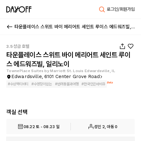
로그인/회원가입
타운플레이스 스위트 바이 메리어트 세인트 루이스 에드워즈빌, 일리노이
1
/
33
3.5성급 호텔
타운플레이스 스위트 바이 메리어트 세인트 루이
스 에드워즈빌, 일리노이
TownePlace Suites by Marriott St. Louis Edwardsville, IL
Edwardsville, 6101 Center Grove Road
Beta
#
수상액티비티
#
수영장이있는
#
반려동물과여행
#
한국인은바비큐
객실 선택
08.22 토 - 08.23 일
성인 2, 아동 0