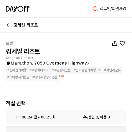
로그인/회원가입
킹세일 리조트
1
/
52
모텔
킹세일 리조트
Kingsail Resort
Marathon, 7050 Overseas Highway
#
반려견과여행
#
수상액티비티
#
수영장이있는
#
반려동물과여행
#
이색적인라군뷰
Beta
#
하이킹하기좋은
#
야외수영장이있는
객실 선택
08.24 월 - 08.25 화
성인 2, 아동 0