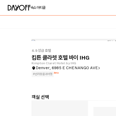
숙소
아티클
4.5성급 호텔
킴튼 클라렛 호텔 바이 IHG
Kimpton Claret Hotel by IHG
Denver, 6985 E CHENANGO AVE
Beta
#
반려동물과여행
객실 선택