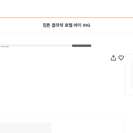
킴튼 클라렛 호텔 바이 IHG
1
/
108