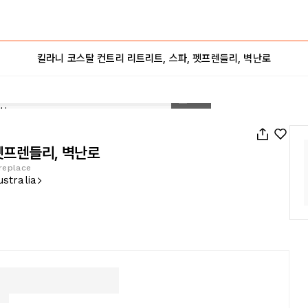
킬라니 코스탈 컨트리 리트리트, 스파, 펫프렌들리, 벽난로
1
/
52
펫프렌들리, 벽난로
ireplace
ustralia