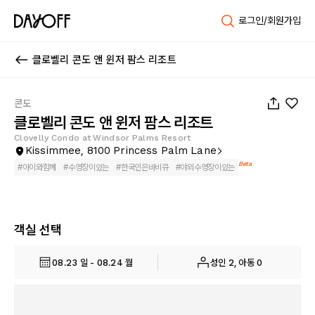
로그인/회원가입
클로벨리 콘도 앤 윈저 팜스 리조트
1
/
14
콘도
클로벨리 콘도 앤 윈저 팜스 리조트
Clovelly Condo at Windsor Palms Resort
Kissimmee, 8100 Princess Palm Lane
Beta
#
아이와함께
#
수영장이있는
#
한국인은바비큐
#
야외수영장이있는
객실 선택
08.23 일 - 08.24 월
성인 2, 아동 0