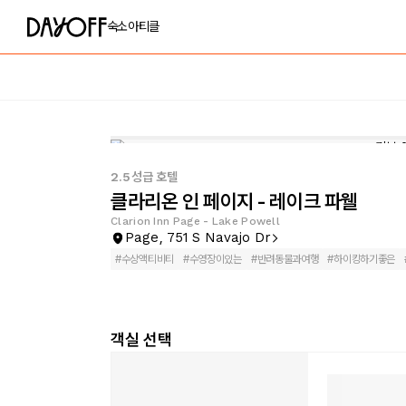
숙소
아티클
2.5성급 호텔
클라리온 인 페이지 - 레이크 파웰
Clarion Inn Page - Lake Powell
Page, 751 S Navajo Dr
#
수상액티비티
#
수영장이있는
#
반려동물과여행
#
하이킹하기좋은
객실 선택