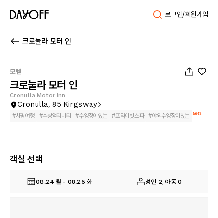
로그인/회원가입
크로눌라 모터 인
1
/
32
모텔
크로눌라 모터 인
Cronulla Motor Inn
Cronulla, 85 Kingsway
Beta
#
서핑여행
#
수상액티비티
#
수영장이있는
#
프라이빗스파
#
야외수영장이있는
객실 선택
08.24 월 - 08.25 화
성인 2, 아동 0