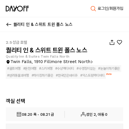
로그인/회원가입
퀄리티 인 & 스위트 트윈 폴스 노스
1
/
55
2.5성급 호텔
퀄리티 인 & 스위트 트윈 폴스 노스
Quality Inn & Suites Twin Falls North
Twin Falls, 1910 Fillmore Street North
#
골프여행
#
온천여행
#
스키여행
#
수상액티비티
#
수영장이있는
#
눈놀이하기좋은
Beta
#
반려동물과여행
#
하이킹하기좋은
#
한국인은바비큐
#
익스트림액티비티
객실 선택
08.20 목 - 08.21 금
성인 2, 아동 0