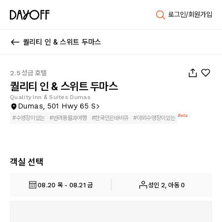
로그인/회원가입
퀄리티 인 & 스위트 두마스
1
/
30
2.5성급 호텔
퀄리티 인 & 스위트 두마스
Quality Inn & Suites Dumas
Dumas, 501 Hwy 65 S
Beta
#
수영장이있는
#
반려동물과여행
#
한국인은바비큐
#
야외수영장이있는
객실 선택
08.20 목 - 08.21 금
성인 2, 아동 0