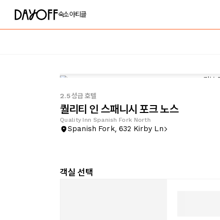
숙소
아티클
2.5성급 호텔
퀄리티 인 스패니시 포크 노스
Quality Inn Spanish Fork North
Spanish Fork, 632 Kirby Ln
객실 선택