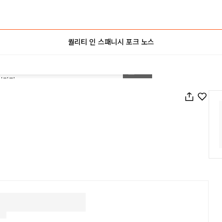
퀄리티 인 스패니시 포크 노스
1
/
20