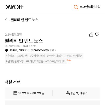
로그인/회원가입
퀄리티 인 벤드 노스
1
/
107
2.5성급 호텔
퀄리티 인 벤드 노스
Quality Inn Bend North
Bend, 20600 Grandview Dr
#
숲캉스
#
스키여행
#
수상액티비티
#
수영장이있는
#
눈놀이하기좋은
Beta
#
반려동물과여행
#
하이킹하기좋은
#
익스트림액티비티
객실 선택
08.22 토 - 08.23 일
성인 2, 아동 0