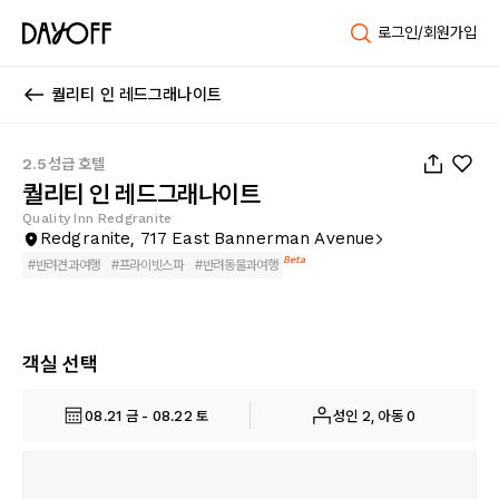
로그인/회원가입
퀄리티 인 레드그래나이트
1
/
29
2.5성급 호텔
퀄리티 인 레드그래나이트
Quality Inn Redgranite
Redgranite, 717 East Bannerman Avenue
Beta
#
반려견과여행
#
프라이빗스파
#
반려동물과여행
객실 선택
08.21 금 - 08.22 토
성인 2, 아동 0