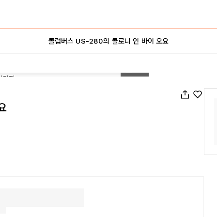
콜럼버스 US-280의 콜로니 인 바이 오요
1
/
65
요