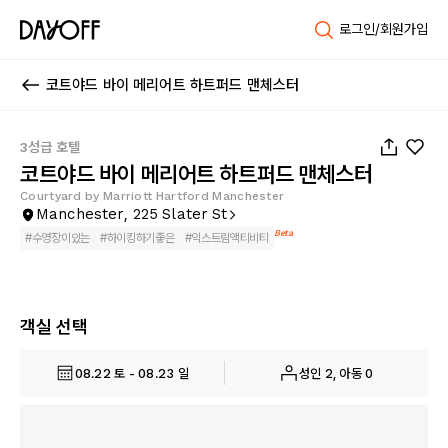
로그인/회원가입
코트야드 바이 메리어트 하트퍼드 맨체스터
1
/
37
3성급 호텔
코트야드 바이 메리어트 하트퍼드 맨체스터
Courtyard by Marriott Hartford Manchester
Manchester, 225 Slater St
Beta
#
수영장이있는
#
하이킹하기좋은
#
익스트림액티비티
객실 선택
08.22 토 - 08.23 일
성인 2, 아동 0