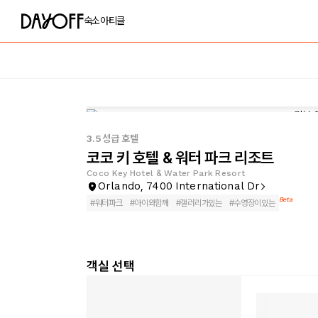
숙소
아티클
3.5성급 호텔
코코 키 호텔 & 워터 파크 리조트
Coco Key Hotel & Water Park Resort
Orlando, 7400 International Dr
Beta
#
워터파크
#
아이와함께
#
갤러리가있는
#
수영장이있는
객실 선택