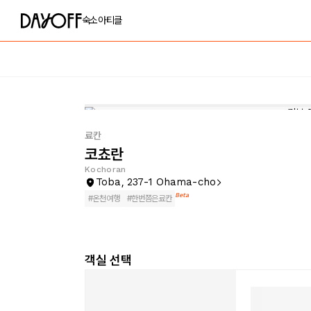
숙소
아티클
료칸
코쵸란
Kochoran
Toba, 237-1 Ohama-cho
Beta
#
온천여행
#
한번쯤은료칸
객실 선택