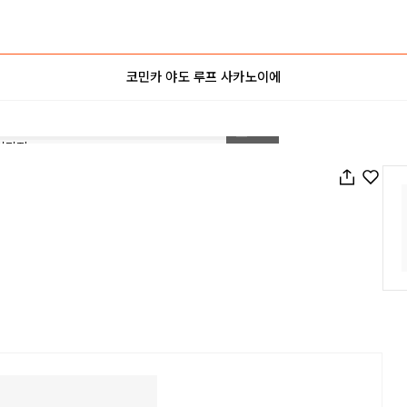
코민카 야도 루프 사카노이에
1
/
53