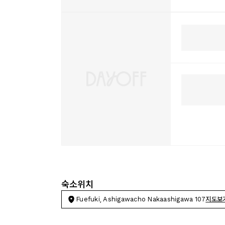
숙소위치
Fuefuki, Ashigawacho Nakaashigawa 107
지도보