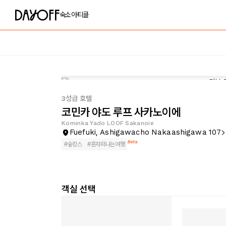
숙소
아티클
3성급 호텔
코민카 야도 루프 사카노이에
Kominka Yado LOOF Sakanoie
Fuefuki, Ashigawacho Nakaashigawa 107
Beta
#
숲캉스
#
혼자떠나는여행
객실 선택