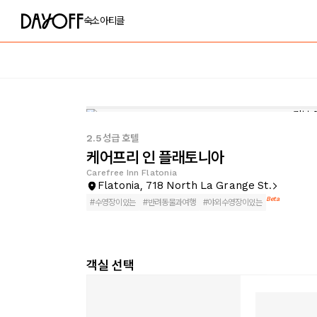
숙소
아티클
2.5성급 호텔
케어프리 인 플래토니아
Carefree Inn Flatonia
Flatonia, 718 North La Grange St.
Beta
#
수영장이있는
#
반려동물과여행
#
야외수영장이있는
객실 선택