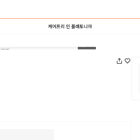
케어프리 인 플래토니아
1
/
26