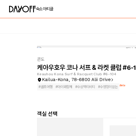
숙소
아티클
콘도
케아우호우 코나 서프 & 라켓 클럽 #6-1
Keauhou Kona Surf & Racquet Club #6-104
Kailua-Kona, 78-6800 Alii Drive
Beta
#
골프여행
#
아이와함께
#
수상액티비티
#
수영장이있는
객실 선택