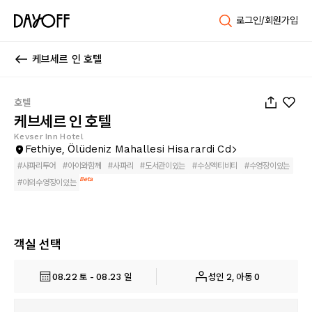
로그인/회원가입
케브세르 인 호텔
1
/
75
호텔
케브세르 인 호텔
Kevser Inn Hotel
Fethiye, Ölüdeniz Mahallesi Hisarardi Cd
#
사파리투어
#
아이와함께
#
사파리
#
도서관이있는
#
수상액티비티
#
수영장이있는
Beta
#
야외수영장이있는
객실 선택
08.22 토 - 08.23 일
성인 2, 아동 0