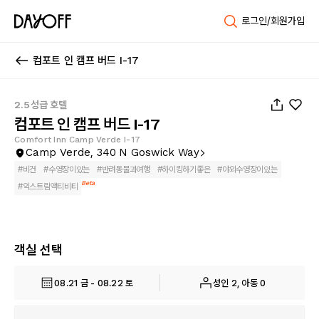
로그인/회원가입
컴포트 인 캠프 버드 I-17
1
/
31
2.5성급 호텔
컴포트 인 캠프 버드 I-17
Comfort Inn Camp Verde I-17
Camp Verde, 340 N Goswick Way
#
비건
#
수영장이있는
#
반려동물과여행
#
하이킹하기좋은
#
야외수영장이있는
Beta
#
익스트림액티비티
객실 선택
08.21 금 - 08.22 토
성인 2, 아동 0