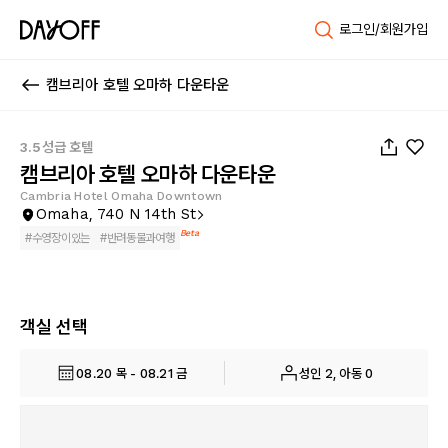
로그인/회원가입
캠브리아 호텔 오마하 다운타운
1
/
47
3.5성급 호텔
캠브리아 호텔 오마하 다운타운
Cambria Hotel Omaha Downtown
Omaha, 740 N 14th St
Beta
#
수영장이있는
#
반려동물과여행
객실 선택
08.20 목 - 08.21 금
성인 2, 아동 0