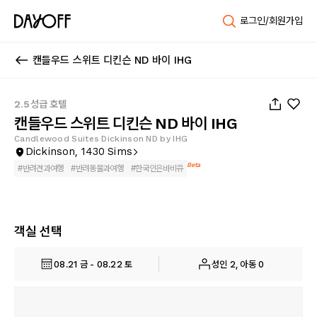
로그인/회원가입
캔들우드 스위트 디킨슨 ND 바이 IHG
1
/
30
2.5성급 호텔
캔들우드 스위트 디킨슨 ND 바이 IHG
Candlewood Suites Dickinson ND by IHG
Dickinson, 1430 Sims
Beta
#
반려견과여행
#
반려동물과여행
#
한국인은바비큐
객실 선택
08.21 금 - 08.22 토
성인 2, 아동 0