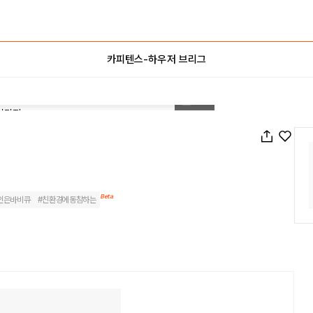
카피텐스-하우저 브리그
1
/
72
Beta
인은바비큐
#
친환경에동참하는