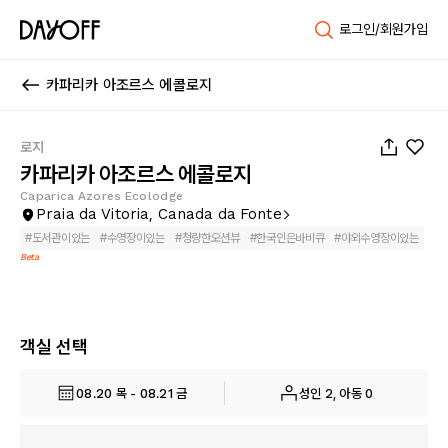
로그인/회원가입
카파리카 아조르스 에콜로지
1
/
50
로지
카파리카 아조르스 에콜로지
Caparica Azores Ecolodge
Praia da Vitoria, Canada da Fonte
#
도서관이있는
#
수영장이있는
#
청량한오션뷰
#
한국인은바비큐
#
야외수영장이있는
Beta
객실 선택
08.20 목 - 08.21 금
성인 2, 아동 0