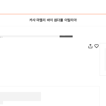
카사 마멜리 바이 원더풀 이탈리아
1
/
13