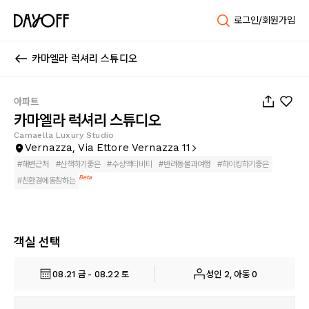
로그인/회원가입
카마엘라 럭셔리 스튜디오
1
/
35
아파트
카마엘라 럭셔리 스튜디오
Camaella Luxury Studio
Vernazza, Via Ettore Vernazza 11
#
해변근처
#
산책하기좋은
#
수상액티비티
#
반려동물과여행
#
하이킹하기좋은
Beta
#
친환경에동참하는
객실 선택
08.21 금 - 08.22 토
성인 2, 아동 0