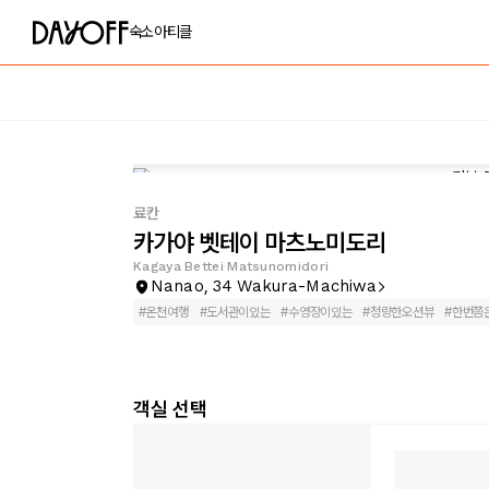
숙소
아티클
료칸
카가야 벳테이 마츠노미도리
Kagaya Bettei Matsunomidori
Nanao, 34 Wakura-Machiwa
#
온천여행
#
도서관이있는
#
수영장이있는
#
청량한오션뷰
#
한번쯤
객실 선택