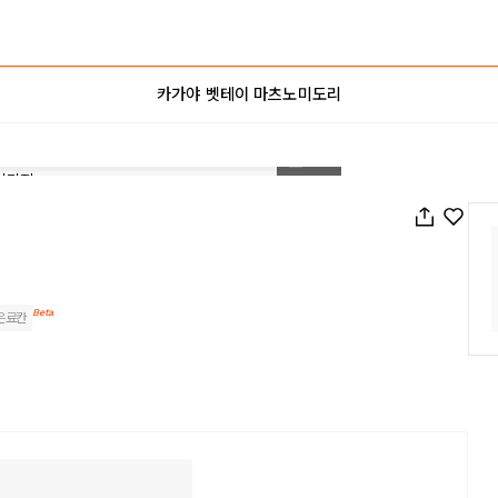
카가야 벳테이 마츠노미도리
1
/
59
Beta
은료칸