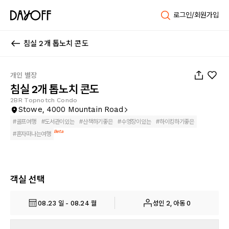
로그인/회원가입
침실 2개 톱노치 콘도
1
/
20
개인 별장
침실 2개 톱노치 콘도
2BR Topnotch Condo
Stowe, 4000 Mountain Road
#
골프여행
#
도서관이있는
#
산책하기좋은
#
수영장이있는
#
하이킹하기좋은
Beta
#
혼자떠나는여행
객실 선택
08.23 일 - 08.24 월
성인 2, 아동 0