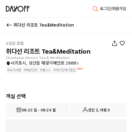
로그인/회원가입
취다선 리조트 Tea&Meditation
1
/
85
3성급 호텔
취다선 리조트 Tea&Meditation
Chuidasun Resort Tea & Meditation
서귀포시, 성산읍 해맞이해안로 2688
Beta
#
요가여행
#
해변근처
#
웰니스
#
하이킹하기좋은
객실 선택
08.23 일 - 08.24 월
성인 2, 아동 0