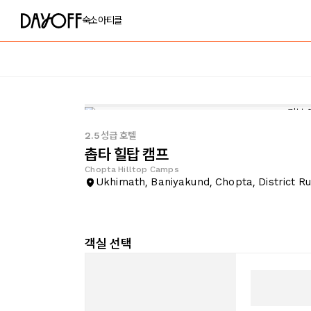
숙소
아티클
2.5성급 호텔
촙타 힐탑 캠프
Chopta Hilltop Camps
Ukhimath, Baniyakund, Chopta, District 
객실 선택