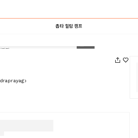
촙타 힐탑 캠프
1
/
29
Rudraprayag