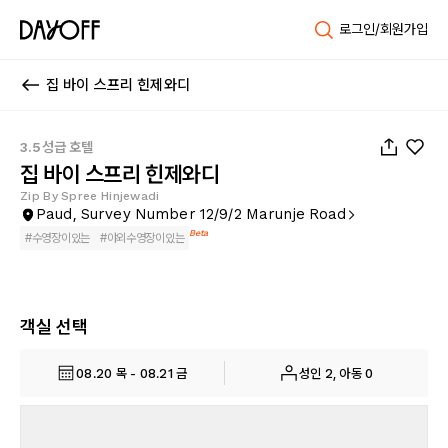
로그인/회원가입
집 바이 스프리 힌제와디
1
/
28
3.5성급 호텔
집 바이 스프리 힌제와디
Zip By Spree Hinjewadi
Paud, Survey Number 12/9/2 Marunje Road
Beta
#
수영장이있는
#
야외수영장이있는
객실 선택
08.20 목 - 08.21 금
성인 2, 아동 0