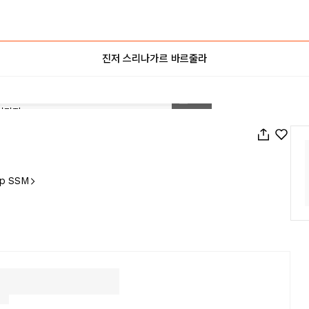
진저 스리나가르 바르줄라
1
/
22
pp SSM