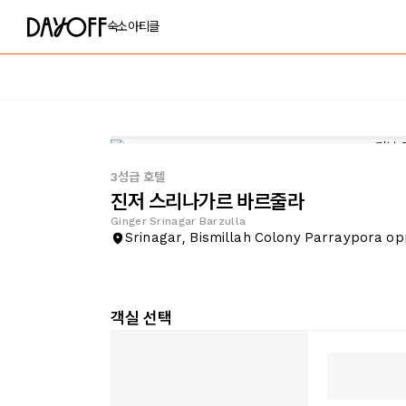
숙소
아티클
3성급 호텔
진저 스리나가르 바르줄라
Ginger Srinagar Barzulla
Srinagar, Bismillah Colony Parraypora o
객실 선택