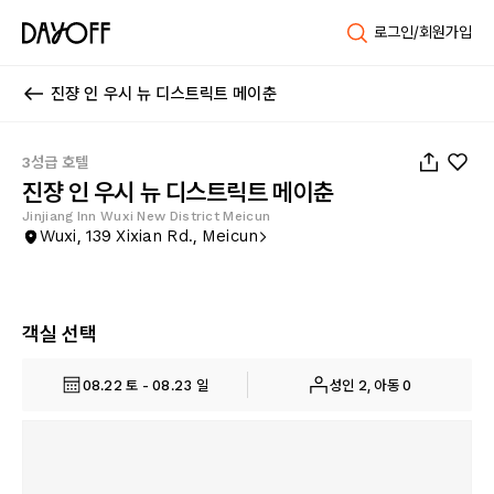
로그인/회원가입
진쟝 인 우시 뉴 디스트릭트 메이춘
1
/
50
3성급 호텔
진쟝 인 우시 뉴 디스트릭트 메이춘
Jinjiang Inn Wuxi New District Meicun
Wuxi, 139 Xixian Rd., Meicun
객실 선택
08.22 토 - 08.23 일
성인 2, 아동 0