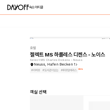
숙소
아티클
호텔
젤렉트 MS 하를레스 디켄스 - 노이스
Select MS Charles Dickens - Neuss
Neuss, Hafen Becken 1
Beta
#
리버뷰
#
도서관이있는
#
루프탑테라스
객실 선택