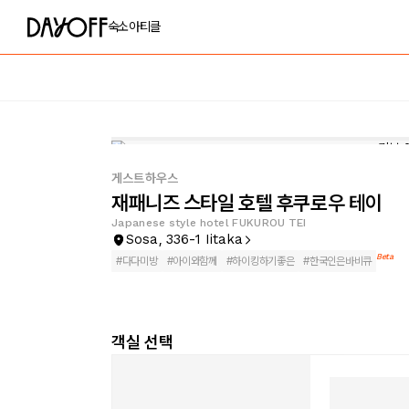
숙소
아티클
게스트하우스
재패니즈 스타일 호텔 후쿠로우 테이
Japanese style hotel FUKUROU TEI
Sosa, 336-1 Iitaka
Beta
#
다다미방
#
아이와함께
#
하이킹하기좋은
#
한국인은바비큐
객실 선택