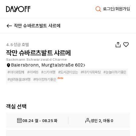
로그인/회원가입
작만 슈바르츠발트 샤르메
1
/
154
4.5성급 호텔
작만 슈바르츠발트 샤르메
Sackmann Schwarzwald Charme
Baiersbronn, Murgtalstraße 602
#
아이와함께
#
리버뷰
#
스키여행
#
도서관이있는
#
터키식목욕탕
#
눈놀이하기좋은
Beta
#
반려동물과여행
#
하이킹하기좋은
객실 선택
08.24 월 - 08.25 화
성인 2, 아동 0