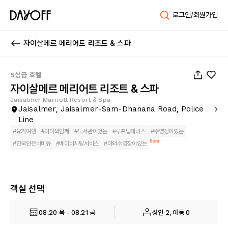
로그인/회원가입
자이살메르 메리어트 리조트 & 스파
1
/
75
5성급 호텔
자이살메르 메리어트 리조트 & 스파
Jaisalmer Marriott Resort & Spa
Jaisalmer, Jaisalmer-Sam-Dhanana Road, Police
Line
#
요가여행
#
아이와함께
#
도서관이있는
#
루프탑테라스
#
수영장이있는
Beta
#
한국인은바비큐
#
베이비시팅서비스
#
야외수영장이있는
객실 선택
08.20 목 - 08.21 금
성인 2, 아동 0