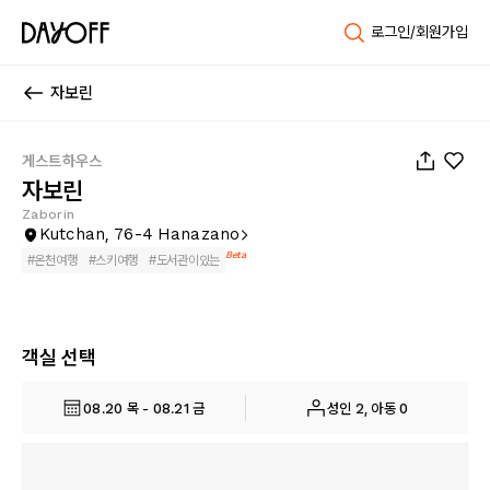
로그인/회원가입
자보린
1
/
35
게스트하우스
자보린
Zaborin
Kutchan, 76-4 Hanazano
Beta
#
온천여행
#
스키여행
#
도서관이있는
객실 선택
08.20 목 - 08.21 금
성인 2, 아동 0