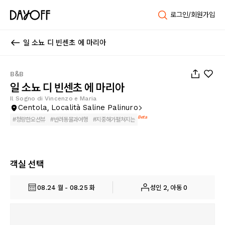
로그인/회원가입
일 소뇨 디 빈센초 에 마리아
1
/
20
B&B
일 소뇨 디 빈센초 에 마리아
Il Sogno di Vincenzo e Maria
Centola, Località Saline Palinuro
Beta
#
청량한오션뷰
#
반려동물과여행
#
지중해가펼쳐지는
객실 선택
08.24 월 - 08.25 화
성인 2, 아동 0