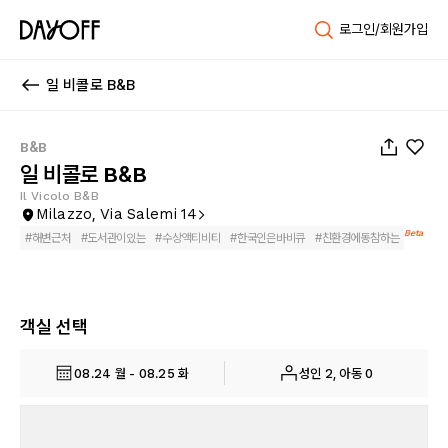
로그인/회원가입
일 비콜로 B&B
1
/
38
B&B
일 비콜로 B&B
Il Vicolo B&B
Milazzo, Via Salemi 14
Beta
#
해변근처
#
도서관이있는
#
수상액티비티
#
한국인은바비큐
#
친환경에동참하는
객실 선택
08.24 월 - 08.25 화
성인 2, 아동 0