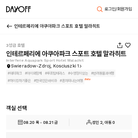
로그인/회원가입
인테르페리에 아쿠아파크 스포트 호텔 말라히트
1
/
36
3성급 호텔
인테르페리에 아쿠아파크 스포트 호텔 말라히트
Interferie Aquapark Sport Hotel Malachit
Swieradow-Zdroj, Kosciuszki 1
#
워터파크
#
아이와함께
#
루프탑테라스
#
수영장이있는
#
반려동물과여행
Beta
#
하이킹하기좋은
#
한국인은바비큐
#
혼자떠나는여행
객실 선택
08.20 목 - 08.21 금
성인 2, 아동 0