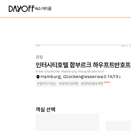
숙소
아티클
호텔
인터시티호텔 함부르크 하우프트반호프
IntercityHotel Hamburg Hauptbahnhof
Hamburg, Glockengiesserwall 14/15
Beta
#
갤러리가있는
#
반려견과여행
#
반려동물과여행
객실 선택