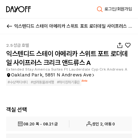
로그인/회원가입
익스텐디드 스테이 아메리카 스위트 포트 로더데일 사이프러스 크리크 앤드류스 A
1
/
26
2.5성급 호텔
익스텐디드 스테이 아메리카 스위트 포트 로더데
일 사이프러스 크리크 앤드류스 A
Extended Stay America Suites Ft Lauderdale Cyp Crk Andrews A
Oakland Park, 5851 N Andrews Ave
Beta
#
수상액티비티
#
반려동물과여행
#
하이킹하기좋은
객실 선택
08.20 목 - 08.21 금
성인 2, 아동 0