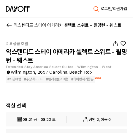
로그인/회원가입
익스텐디드 스테이 아메리카 셀렉트 스위트 - 윌밍턴 - 웨스트
1
/
28
2.5성급 호텔
익스텐디드 스테이 아메리카 셀렉트 스위트 - 윌밍
턴 - 웨스트
Extended Stay America Select Suites - Wilmington - West
Wilmington, 2657 Carolina Beach Rd
Beta
#
서핑여행
#
수상액티비티
#
반려동물과여행
#
하이킹하기좋은
객실 선택
08.21 금 - 08.22 토
성인 2, 아동 0