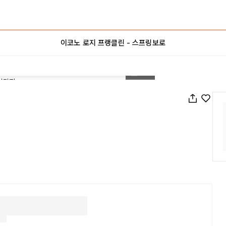
이코노 로지 프랭클린 - 스프링보로
1
/
34