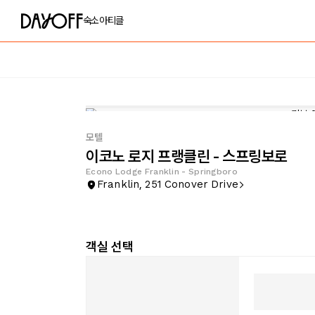
숙소
아티클
모텔
이코노 로지 프랭클린 - 스프링보로
Econo Lodge Franklin - Springboro
Franklin, 251 Conover Drive
객실 선택