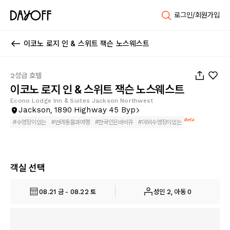
로그인/회원가입
이코노 로지 인 & 스위트 잭슨 노스웨스트
1
/
38
2성급 호텔
이코노 로지 인 & 스위트 잭슨 노스웨스트
Econo Lodge Inn & Suites Jackson Northwest
Jackson, 1890 Highway 45 Byp
Beta
#
수영장이있는
#
반려동물과여행
#
한국인은바비큐
#
야외수영장이있는
객실 선택
08.21 금 - 08.22 토
성인 2, 아동 0