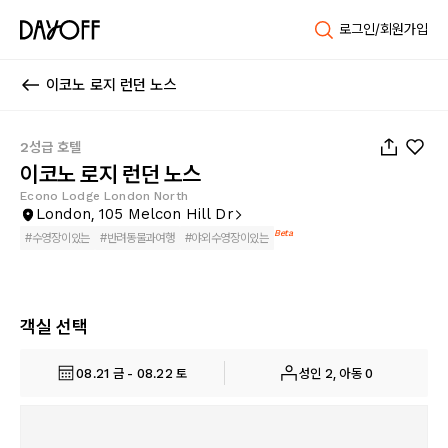
로그인/회원가입
이코노 로지 런던 노스
1
/
44
2성급 호텔
이코노 로지 런던 노스
Econo Lodge London North
London, 105 Melcon Hill Dr
Beta
#
수영장이있는
#
반려동물과여행
#
야외수영장이있는
객실 선택
08.21 금 - 08.22 토
성인 2, 아동 0