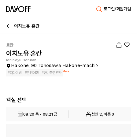
로그인/회원가입
이치노유 혼칸
1
/
49
료칸
이치노유 혼칸
Ichinoyu Honkan
Hakone, 90 Tonosawa Hakone-machi
Beta
#
다다미방
#
온천여행
#
한번쯤은료칸
객실 선택
08.20 목 - 08.21 금
성인 2, 아동 0