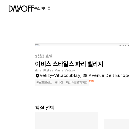
숙소
아티클
3성급 호텔
이비스 스타일스 파리 벨리지
ibis Styles Paris Velizy
Velizy-Villacoublay, 39 Avenue De l Europ
Beta
#
로컬브랜딩
#
비건
#
반려동물과여행
객실 선택