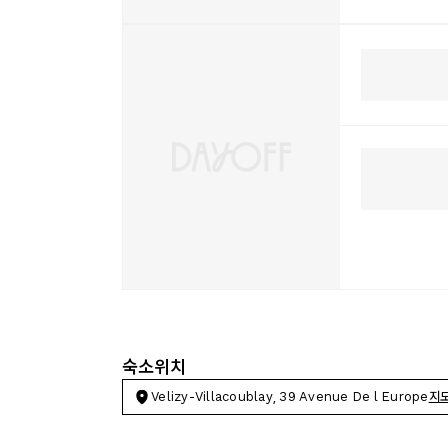
숙소위치
Velizy-Villacoublay, 39 Avenue De l Europe
지